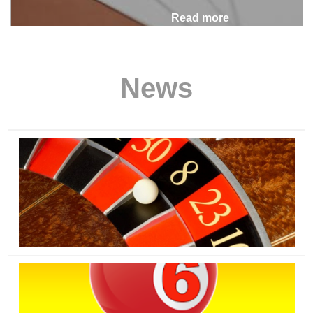
老虎機與您將在互聯網在線玩的自
Read more
2022-01-04
動老虎機完全相似賭場。
百家樂台灣有哪些很棒的在
百家樂關於基諾，您需要不要忘記
線賭場遊戲
的一個要素是，它遠非一項真正的
News
危險運動。沒有任何方式可以預期
會抽取哪些數字。並且前面的球體
現在將不再對下一個球體產生影
2021-12-14
響。這項運動被認為是自然的娛
i88娛樂城台灣的紙牌遊戲
樂。
i88娛樂城百家樂在線賭場運動及其
是怎樣的
所有版本如今在國際世界各地都得
到了執行和珍視。這就是為什麼這
項運動感覺自己在完全以土地為基
礎的完全賭場中陷入困境並不出人
2021-12-06
意料，它開始發展，尋找新的領域
今彩539如何在台灣在線彩
來展示自己。
今彩539網絡是一個出色的設備，
票中使用號碼