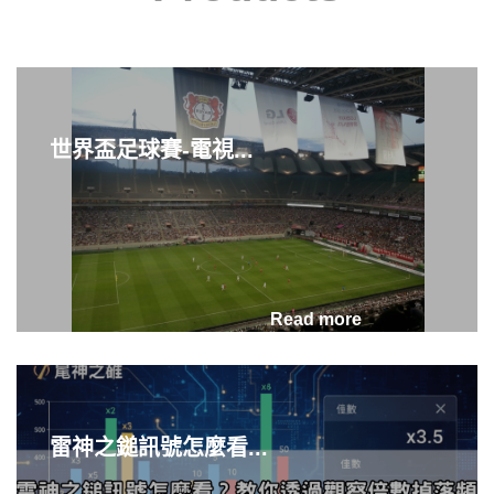
等各項運動，並且依據賽事的類型
和受歡迎程度，提供不同的賠率和
投注方式。
2024-12-16
世界盃足球賽-電視...
LEO娛樂城無法登入原因成
謎，是否與九州娛樂城一樣
走向關閉？
Read more
2024-09-27
九州娛樂城詐騙實錄：真實
玩家血淚控訴不出金陷阱！
雷神之鎚訊號怎麼看...