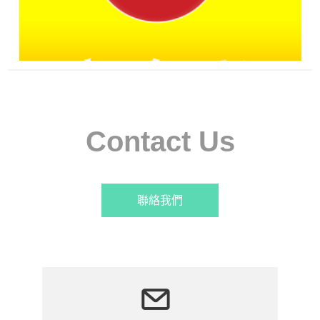
用於搜索彩票號碼之外的內容。有
許多資產可能非常專業，並為您提
供研究前面和著名數字的風險。
2021-11-30
您應該遵循的頂級騙術以擴
大在2022年獲勝的機會
Contact Us
聯絡我們
2021-11-25
世界盃賠率如何在台灣的足
世界盃賠率足球可以在很多方法中
球博彩中確保投注
近似計時。提前利率似乎更有可能
存在一個確定的賭注或套利機會