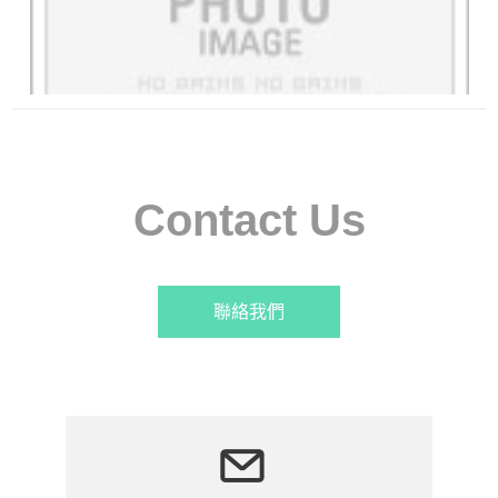
2024-03-20
智慧投資：上班族被動收入
PTT分享與交流！
Contact Us
聯絡我們
2023-02-07
在線玩百家樂專家指南
百家樂是一款流行的娛樂城遊戲，
已經存在了幾個世紀，但現在可以
在線玩了。對於想要在舒適的家中
享受遊戲的刺激和快節奏動作的玩