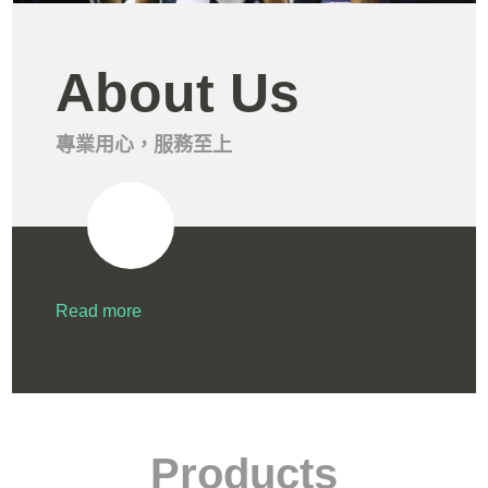
About Us
專業用心，服務至上
Read more
Products