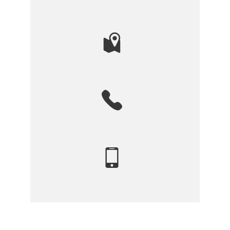
享受遊戲的刺激和快節奏動作的玩
家來說，這是個好消息。這是在線
2023-01-25
玩百家樂的專家指南。
在線老虎機無需存款
無需存款的在線老虎機是指無需存
款即可在線玩的老虎機遊戲。這些
遊戲通常由在線娛樂城提供，以此
來吸引新玩家並讓他們有機會嘗試
娛樂城的產品，而無需自己承擔任
2023-01-13
何金錢風險。
在線運動的基礎場中投注
在線體育 場中投注 是一種賭博形
式，玩家可以在其中對各種體育賽
事的結果下注。
2022-03-15