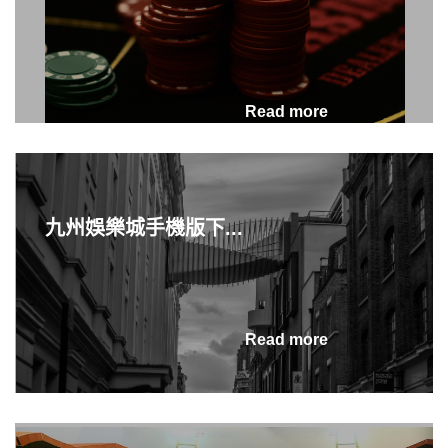
Read more
九州娛樂城手機版下...
Read more