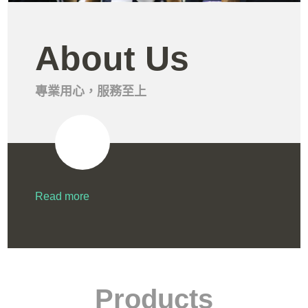
About Us
專業用心，服務至上
Read more
Products