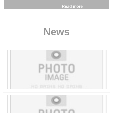
項。自從台灣運彩成立以來，它不
Read more
僅吸引了大量運動迷，也成為了許
2024-12-16
多投注者的首選平台。台灣運彩的
九州無法登入究竟是技術故
主要特點是提供各種體育賽事的投
News
障還是永久關閉的徵兆？
注，包括足球、籃球、棒球、排球
等各項運動，並且依據賽事的類型
和受歡迎程度，提供不同的賠率和
投注方式。
2024-12-16
LEO娛樂城無法登入原因成
謎，是否與九州娛樂城一樣
走向關閉？
2024-09-27
九州娛樂城詐騙實錄：真實