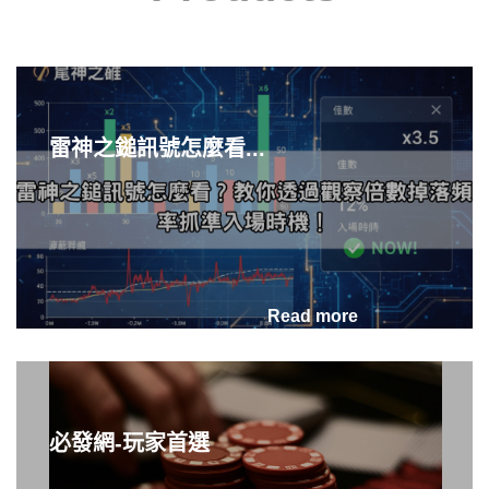
雷神之鎚訊號怎麼看...
Read more
必發網-玩家首選