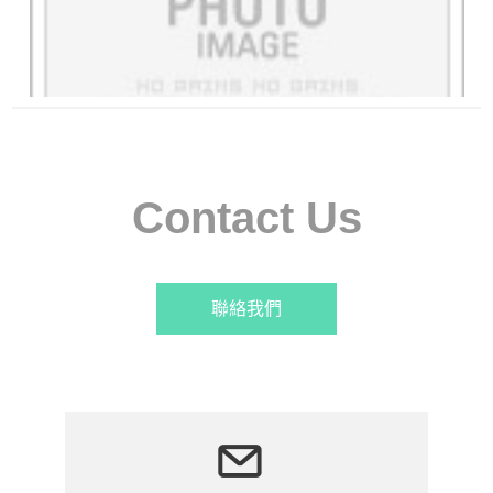
走向關閉？
2024-09-27
九州娛樂城詐騙實錄：真實
玩家血淚控訴不出金陷阱！
Contact Us
聯絡我們
2024-03-20
智慧投資：上班族被動收入
PTT分享與交流！