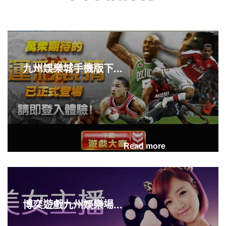
享受遊戲的刺激和快節奏動作的玩
家來說，這是個好消息。這是在線
玩百家樂的專家指南。
九州娛樂城手機版下...
2023-01-25
在線老虎機無需存款
無需存款的在線老虎機是指無需存
款即可在線玩的老虎機遊戲。這些
Read more
遊戲通常由在線娛樂城提供，以此
來吸引新玩家並讓他們有機會嘗試
娛樂城的產品，而無需自己承擔任
何金錢風險。
博奕遊戲九州娛樂場...