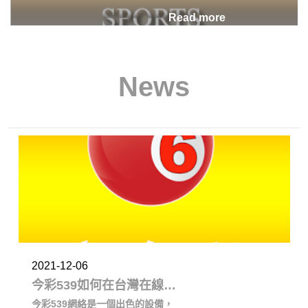
Read more
2021-12-14
i88娛樂城台灣的紙牌遊戲
News
i88娛樂城百家樂在線賭場運動及其
是怎樣的
所有版本如今在國際世界各地都得
到了執行和珍視。這就是為什麼這
項運動感覺自己在完全以土地為基
礎的完全賭場中陷入困境並不出人
意料，它開始發展，尋找新的領域
來展示自己。
2021-12-06
今彩539如何在台灣在線彩
今彩539網絡是一個出色的設備，
票中使用號碼