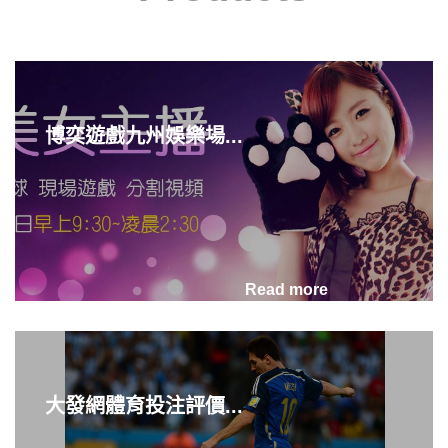
博奕遊戲九州娛樂場...
Read more
大發網體育投注評價...