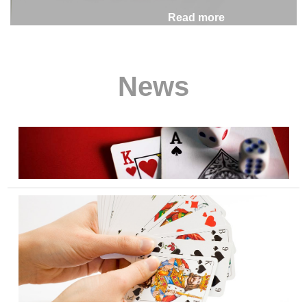
Read more
2024-03-20
智慧投資：上班族被動收入
PTT分享與交流！
News
2023-02-07
在線玩百家樂專家指南
百家樂是一款流行的娛樂城遊戲，
已經存在了幾個世紀，但現在可以
在線玩了。對於想要在舒適的家中
享受遊戲的刺激和快節奏動作的玩
家來說，這是個好消息。這是在線
2023-01-25
玩百家樂的專家指南。
在線老虎機無需存款
無需存款的在線老虎機是指無需存