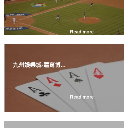
Read more
九州娛樂城-體育博...
Read more