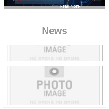
流暢，深受亞洲玩家喜愛。特別是
Read more
2025-03-07
在體育投注領域，I88提供覆蓋全球
NBA運彩投注攻略：賠率
賽事的即時盤口與賠率資訊，包括
台灣運彩（台灣運動彩券）是由台
分析、投注技巧與必勝策略
NBA、歐冠盃、MLB、NFL等頂尖
灣政府合法運營的運動彩票平台，
News
聯賽，並支援多種盤口格式與串關
為台灣民眾提供合法的運彩投注選
玩法，滿足不同層級玩家的需求。
項。自從台灣運彩成立以來，它不
僅吸引了大量運動迷，也成為了許
2024-12-16
多投注者的首選平台。台灣運彩的
九州無法登入究竟是技術故
主要特點是提供各種體育賽事的投
障還是永久關閉的徵兆？
注，包括足球、籃球、棒球、排球
等各項運動，並且依據賽事的類型
和受歡迎程度，提供不同的賠率和
投注方式。
2024-12-16
LEO娛樂城無法登入原因成
謎，是否與九州娛樂城一樣