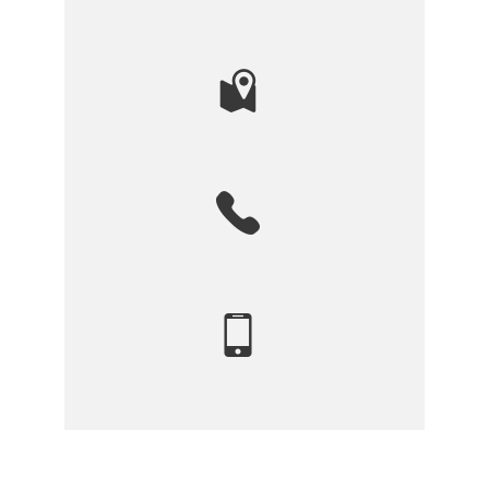
2023-02-07
在線玩百家樂專家指南
百家樂是一款流行的娛樂城遊戲，
已經存在了幾個世紀，但現在可以
在線玩了。對於想要在舒適的家中
享受遊戲的刺激和快節奏動作的玩
家來說，這是個好消息。這是在線
2023-01-25
玩百家樂的專家指南。
在線老虎機無需存款
無需存款的在線老虎機是指無需存
款即可在線玩的老虎機遊戲。這些
遊戲通常由在線娛樂城提供，以此
來吸引新玩家並讓他們有機會嘗試
娛樂城的產品，而無需自己承擔任
2023-01-13
何金錢風險。
在線運動的基礎場中投注
在線體育 場中投注 是一種賭博形