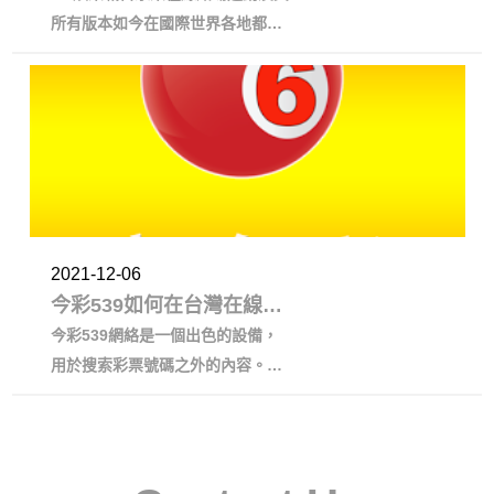
用於搜索彩票號碼之外的內容。有
許多資產可能非常專業，並為您提
供研究前面和著名數字的風險。
2021-11-30
您應該遵循的頂級騙術以擴
大在2022年獲勝的機會