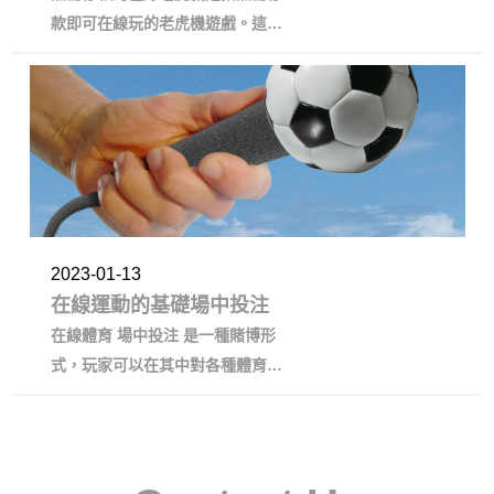
款即可在線玩的老虎機遊戲。這些
遊戲通常由在線娛樂城提供，以此
來吸引新玩家並讓他們有機會嘗試
娛樂城的產品，而無需自己承擔任
何金錢風險。
2023-01-13
在線運動的基礎場中投注
在線體育 場中投注 是一種賭博形
式，玩家可以在其中對各種體育賽
事的結果下注。