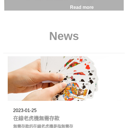
Read more
2023-02-07
在線玩百家樂專家指南
News
百家樂是一款流行的娛樂城遊戲，
已經存在了幾個世紀，但現在可以
在線玩了。對於想要在舒適的家中
享受遊戲的刺激和快節奏動作的玩
家來說，這是個好消息。這是在線
玩百家樂的專家指南。
2023-01-25
在線老虎機無需存款
無需存款的在線老虎機是指無需存