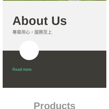
2025-04-17
NBA運彩投注策略與賽事
I88娛樂城是近年線上博弈市場中頗
數據分析：提升命中率的實
About Us
具知名度的娛樂品牌，以豐富的體
務研究
育博彩、真人娛樂與電子遊戲為核
專業用心，服務至上
心特色。平台操作簡便、頁面設計
流暢，深受亞洲玩家喜愛。特別是
在體育投注領域，I88提供覆蓋全球
賽事的即時盤口與賠率資訊，包括
NBA、歐冠盃、MLB、NFL等頂尖
聯賽，並支援多種盤口格式與串關
Read more
玩法，滿足不同層級玩家的需求。
2025-03-07
NBA運彩投注攻略：賠率
台灣運彩（台灣運動彩券）是由台
分析、投注技巧與必勝策略
灣政府合法運營的運動彩票平台，
Products
為台灣民眾提供合法的運彩投注選