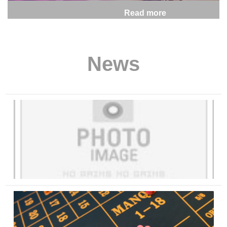
家來說，這是個好消息。這是在線
Read more
2023-01-25
玩百家樂的專家指南。
在線老虎機無需存款
無需存款的在線老虎機是指無需存
款即可在線玩的老虎機遊戲。這些
News
遊戲通常由在線娛樂城提供，以此
來吸引新玩家並讓他們有機會嘗試
娛樂城的產品，而無需自己承擔任
2023-01-13
何金錢風險。
在線運動的基礎場中投注
在線體育 場中投注 是一種賭博形
式，玩家可以在其中對各種體育賽
事的結果下注。
2022-03-15
娛樂城如何在台灣玩在線賭
娛樂城在老虎機中，相似之處更加
場老虎機