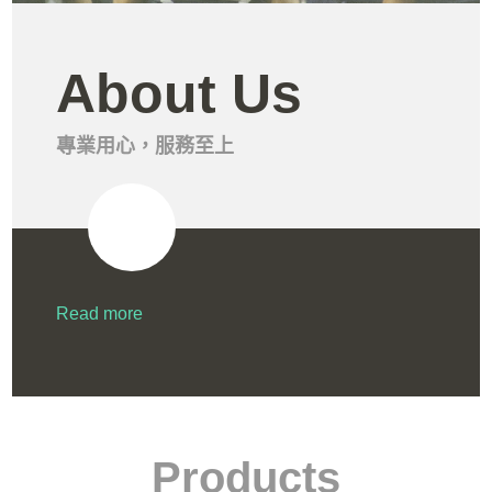
About Us
專業用心，服務至上
Read more
Products