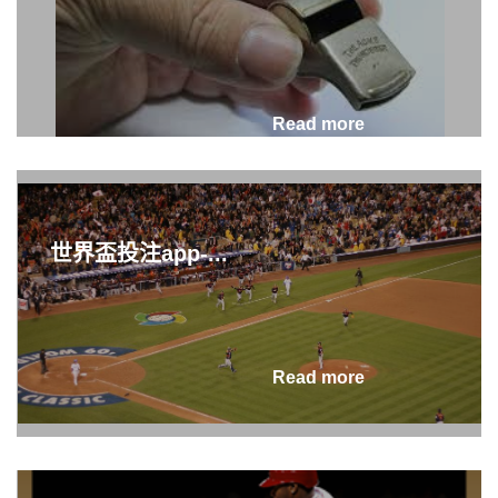
娛樂城的產品，而無需自己承擔任
2023-01-13
何金錢風險。
在線運動的基礎場中投注
在線體育 場中投注 是一種賭博形
式，玩家可以在其中對各種體育賽
Read more
事的結果下注。
2022-03-15
世界盃投注app-...
娛樂城如何在台灣玩在線賭
娛樂城在老虎機中，相似之處更加
場老虎機
驚人。在以陸地為主的完全賭場
中，老虎機不再是機械的“單臂強
Read more
盜”。您將在陸地在線賭場玩的自動
老虎機與您將在互聯網在線玩的自
2022-01-04
動老虎機完全相似賭場。
百家樂台灣有哪些很棒的在
百家樂關於基諾，您需要不要忘記
線賭場遊戲