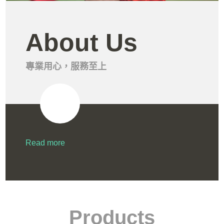
2024-12-16
LEO娛樂城無法登入原因成
About Us
謎，是否與九州娛樂城一樣
走向關閉？
專業用心，服務至上
2024-09-27
九州娛樂城詐騙實錄：真實
玩家血淚控訴不出金陷阱！
Read more
2024-03-20
智慧投資：上班族被動收入
Products
PTT分享與交流！