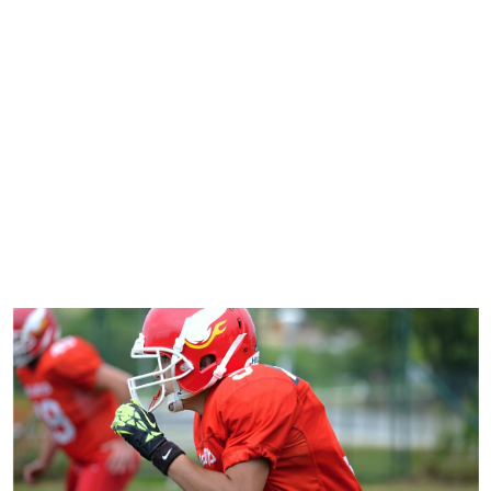
具知名度的娛樂品牌，以豐富的體
務研究
育博彩、真人娛樂與電子遊戲為核
心特色。平台操作簡便、頁面設計
流暢，深受亞洲玩家喜愛。特別是
2025-03-07
在體育投注領域，I88提供覆蓋全球
NBA運彩投注攻略：賠率
賽事的即時盤口與賠率資訊，包括
台灣運彩（台灣運動彩券）是由台
分析、投注技巧與必勝策略
NBA、歐冠盃、MLB、NFL等頂尖
灣政府合法運營的運動彩票平台，
聯賽，並支援多種盤口格式與串關
為台灣民眾提供合法的運彩投注選
玩法，滿足不同層級玩家的需求。
項。自從台灣運彩成立以來，它不
僅吸引了大量運動迷，也成為了許
2024-12-16
多投注者的首選平台。台灣運彩的
九州無法登入究竟是技術故
主要特點是提供各種體育賽事的投
障還是永久關閉的徵兆？
注，包括足球、籃球、棒球、排球
等各項運動，並且依據賽事的類型
和受歡迎程度，提供不同的賠率和
投注方式。