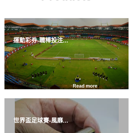
2023-02-07
運動彩券-職棒投注...
在線玩百家樂專家指南
百家樂是一款流行的娛樂城遊戲，
已經存在了幾個世紀，但現在可以
在線玩了。對於想要在舒適的家中
享受遊戲的刺激和快節奏動作的玩
家來說，這是個好消息。這是在線
Read more
2023-01-25
玩百家樂的專家指南。
在線老虎機無需存款
無需存款的在線老虎機是指無需存
款即可在線玩的老虎機遊戲。這些
遊戲通常由在線娛樂城提供，以此
世界盃足球賽-風靡...
來吸引新玩家並讓他們有機會嘗試