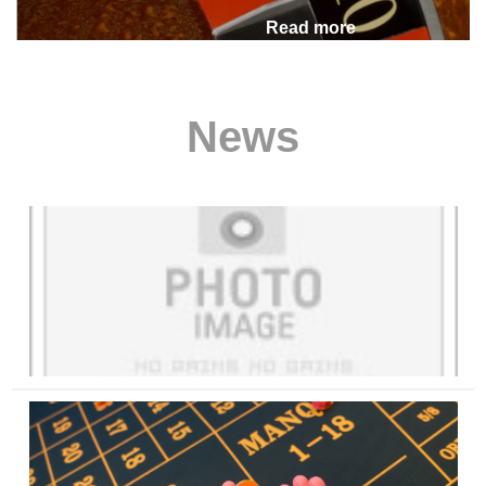
娛樂城的產品，而無需自己承擔任
Read more
2023-01-13
何金錢風險。
在線運動的基礎場中投注
在線體育 場中投注 是一種賭博形
式，玩家可以在其中對各種體育賽
News
事的結果下注。
2022-03-15
娛樂城如何在台灣玩在線賭
娛樂城在老虎機中，相似之處更加
場老虎機
驚人。在以陸地為主的完全賭場
中，老虎機不再是機械的“單臂強
盜”。您將在陸地在線賭場玩的自動
老虎機與您將在互聯網在線玩的自
2022-01-04
動老虎機完全相似賭場。
百家樂台灣有哪些很棒的在
百家樂關於基諾，您需要不要忘記
線賭場遊戲