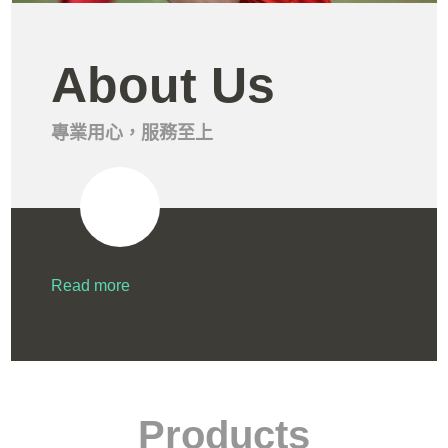
About Us
專業用心，服務至上
Read more
2025-04-17
NBA運彩投注策略與賽事
Products
I88娛樂城是近年線上博弈市場中頗
數據分析：提升命中率的實