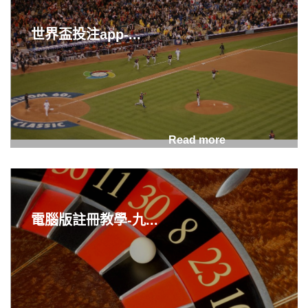
世界盃投注app-...
2023-02-07
在線玩百家樂專家指南
百家樂是一款流行的娛樂城遊戲，
已經存在了幾個世紀，但現在可以
Read more
在線玩了。對於想要在舒適的家中
享受遊戲的刺激和快節奏動作的玩
家來說，這是個好消息。這是在線
2023-01-25
玩百家樂的專家指南。
電腦版註冊教學-九...
在線老虎機無需存款
無需存款的在線老虎機是指無需存
款即可在線玩的老虎機遊戲。這些
遊戲通常由在線娛樂城提供，以此
來吸引新玩家並讓他們有機會嘗試