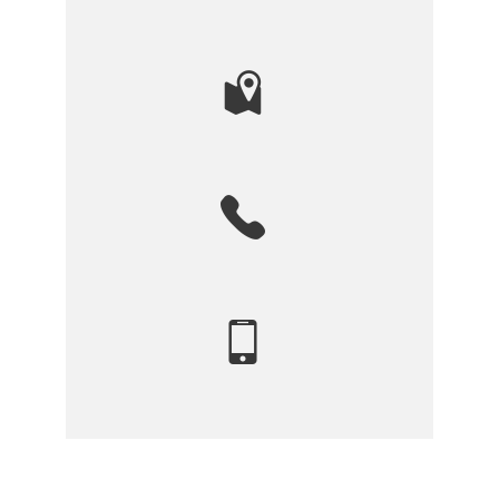
現在將不再對下一個球體產生影
2021-12-14
響。這項運動被認為是自然的娛
i88娛樂城台灣的紙牌遊戲
樂。
i88娛樂城百家樂在線賭場運動及其
是怎樣的
所有版本如今在國際世界各地都得
到了執行和珍視。這就是為什麼這
項運動感覺自己在完全以土地為基
礎的完全賭場中陷入困境並不出人
2021-12-06
意料，它開始發展，尋找新的領域
今彩539如何在台灣在線彩
來展示自己。
今彩539網絡是一個出色的設備，
票中使用號碼
用於搜索彩票號碼之外的內容。有
許多資產可能非常專業，並為您提
供研究前面和著名數字的風險。
2021-11-30
您應該遵循的頂級騙術以擴