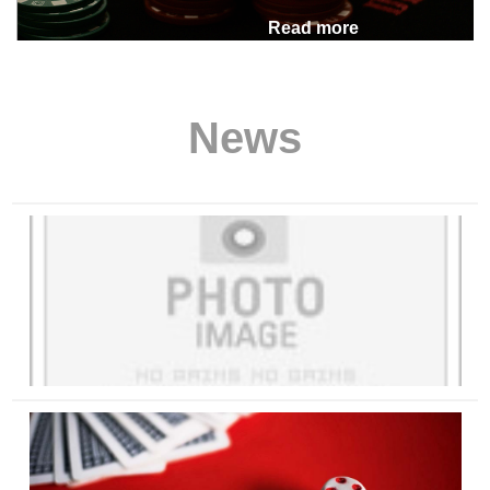
Read more
2024-09-27
九州娛樂城詐騙實錄：真實
玩家血淚控訴不出金陷阱！
News
2024-03-20
智慧投資：上班族被動收入
PTT分享與交流！
2023-02-07
在線玩百家樂專家指南
百家樂是一款流行的娛樂城遊戲，