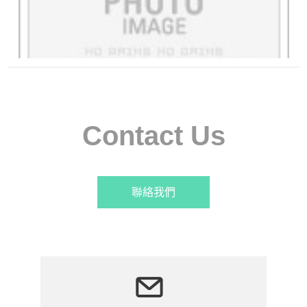
走向關閉？
2024-09-27
九州娛樂城詐騙實錄：真實
玩家血淚控訴不出金陷阱！
Contact Us
聯絡我們
2024-03-20
智慧投資：上班族被動收入
PTT分享與交流！