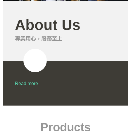
About Us
專業用心，服務至上
Read more
Products