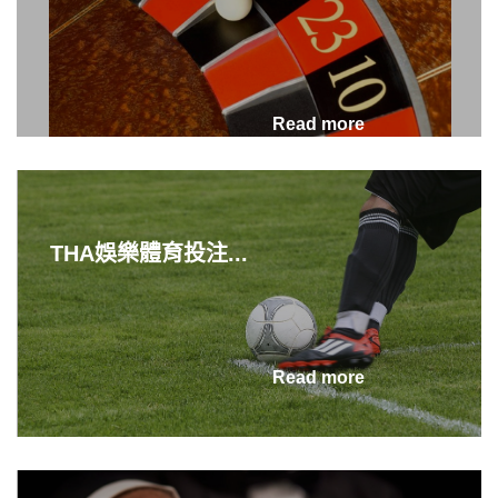
Read more
THA娛樂體育投注...
Read more