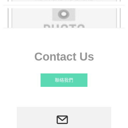
走向關閉？
2024-09-27
九州娛樂城詐騙實錄：真實
玩家血淚控訴不出金陷阱！
Contact Us
聯絡我們
2024-03-20
智慧投資：上班族被動收入
PTT分享與交流！