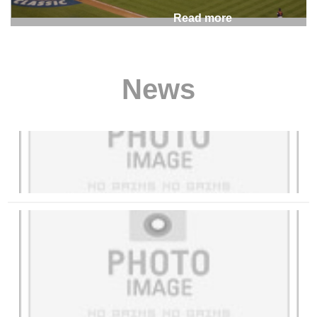
流暢，深受亞洲玩家喜愛。特別是
Read more
2025-03-07
在體育投注領域，I88提供覆蓋全球
NBA運彩投注攻略：賠率
賽事的即時盤口與賠率資訊，包括
台灣運彩（台灣運動彩券）是由台
分析、投注技巧與必勝策略
NBA、歐冠盃、MLB、NFL等頂尖
灣政府合法運營的運動彩票平台，
News
聯賽，並支援多種盤口格式與串關
為台灣民眾提供合法的運彩投注選
玩法，滿足不同層級玩家的需求。
項。自從台灣運彩成立以來，它不
僅吸引了大量運動迷，也成為了許
2024-12-16
多投注者的首選平台。台灣運彩的
九州無法登入究竟是技術故
主要特點是提供各種體育賽事的投
障還是永久關閉的徵兆？
注，包括足球、籃球、棒球、排球
等各項運動，並且依據賽事的類型
和受歡迎程度，提供不同的賠率和
投注方式。
2024-12-16
LEO娛樂城無法登入原因成
謎，是否與九州娛樂城一樣