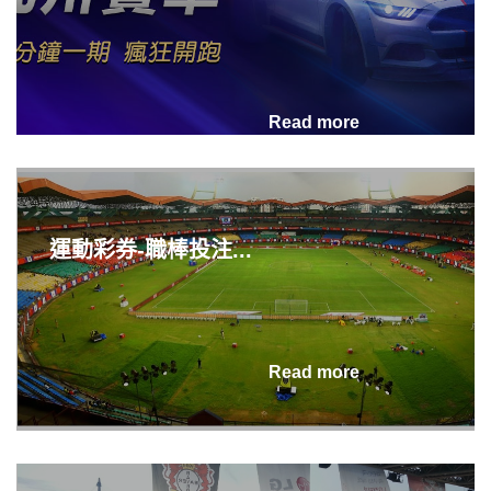
Read more
2025-04-17
運動彩券-職棒投注...
NBA運彩投注策略與賽事
I88娛樂城是近年線上博弈市場中頗
數據分析：提升命中率的實
具知名度的娛樂品牌，以豐富的體
務研究
育博彩、真人娛樂與電子遊戲為核
Read more
心特色。平台操作簡便、頁面設計
流暢，深受亞洲玩家喜愛。特別是
2025-03-07
在體育投注領域，I88提供覆蓋全球
NBA運彩投注攻略：賠率
賽事的即時盤口與賠率資訊，包括
台灣運彩（台灣運動彩券）是由台
分析、投注技巧與必勝策略
NBA、歐冠盃、MLB、NFL等頂尖