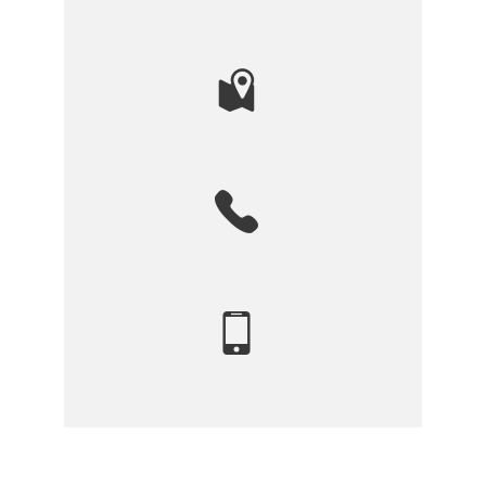
2022-03-15
娛樂城如何在台灣玩在線賭
娛樂城在老虎機中，相似之處更加
場老虎機
驚人。在以陸地為主的完全賭場
中，老虎機不再是機械的“單臂強
盜”。您將在陸地在線賭場玩的自動
老虎機與您將在互聯網在線玩的自
2022-01-04
動老虎機完全相似賭場。
百家樂台灣有哪些很棒的在
百家樂關於基諾，您需要不要忘記
線賭場遊戲
的一個要素是，它遠非一項真正的
危險運動。沒有任何方式可以預期
會抽取哪些數字。並且前面的球體
現在將不再對下一個球體產生影
2021-12-14
響。這項運動被認為是自然的娛
i88娛樂城台灣的紙牌遊戲
樂。
i88娛樂城百家樂在線賭場運動及其