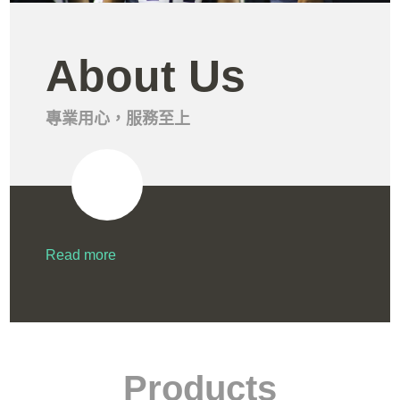
About Us
專業用心，服務至上
Read more
Products