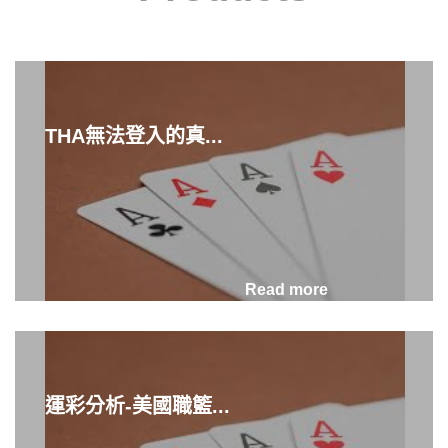
THA無法登入的真...
Read more
運彩分析-美國職籃...