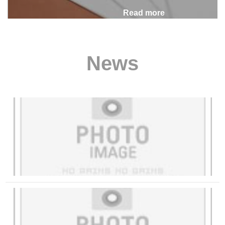
Read more
2024-12-16
LEO娛樂城無法登入原因成
謎，是否與九州娛樂城一樣
News
走向關閉？
2024-09-27
九州娛樂城詐騙實錄：真實
玩家血淚控訴不出金陷阱！
2024-03-20
智慧投資：上班族被動收入
PTT分享與交流！