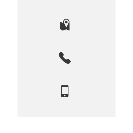
娛樂城的產品，而無需自己承擔任
2023-01-13
何金錢風險。
在線運動的基礎場中投注
在線體育 場中投注 是一種賭博形
式，玩家可以在其中對各種體育賽
事的結果下注。
2022-03-15
娛樂城如何在台灣玩在線賭
娛樂城在老虎機中，相似之處更加
場老虎機
驚人。在以陸地為主的完全賭場
中，老虎機不再是機械的“單臂強
盜”。您將在陸地在線賭場玩的自動
老虎機與您將在互聯網在線玩的自
2022-01-04
動老虎機完全相似賭場。
百家樂台灣有哪些很棒的在
百家樂關於基諾，您需要不要忘記