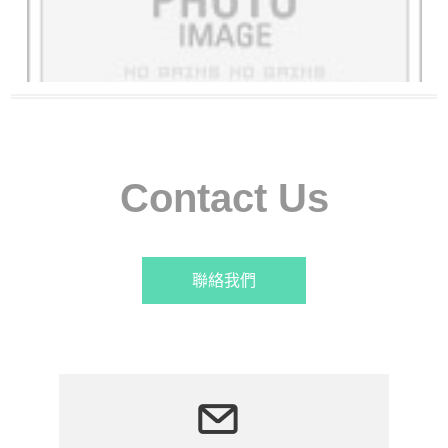
2023-02-07
在線玩百家樂專家指南
百家樂是一款流行的娛樂城遊戲，
Contact Us
已經存在了幾個世紀，但現在可以
在線玩了。對於想要在舒適的家中
享受遊戲的刺激和快節奏動作的玩
聯絡我們
家來說，這是個好消息。這是在線
2023-01-25
玩百家樂的專家指南。
在線老虎機無需存款
無需存款的在線老虎機是指無需存
款即可在線玩的老虎機遊戲。這些
遊戲通常由在線娛樂城提供，以此
來吸引新玩家並讓他們有機會嘗試