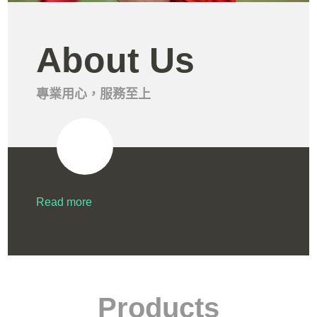
About Us
專業用心，服務至上
Read more
Products