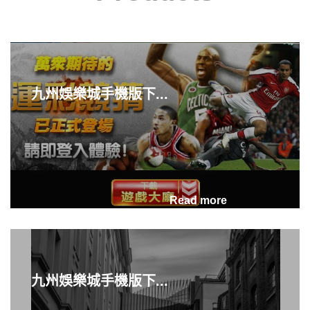
九州娛樂城手機版下...
2023-02-07
在線玩百家樂專家指南
百家樂是一款流行的娛樂城遊戲，
已經存在了幾個世紀，但現在可以
Read more
在線玩了。對於想要在舒適的家中
享受遊戲的刺激和快節奏動作的玩
家來說，這是個好消息。這是在線
玩百家樂的專家指南。
九州娛樂城手機版下...