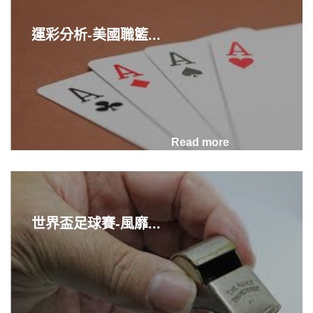
事的結果下注。
運彩分析-美國職籃...
Read more
2022-03-15
娛樂城如何在台灣玩在線賭
娛樂城在老虎機中，相似之處更加
場老虎機
驚人。在以陸地為主的完全賭場
世界盃足球賽-風靡...
中，老虎機不再是機械的“單臂強
盜”。您將在陸地在線賭場玩的自動
老虎機與您將在互聯網在線玩的自
動老虎機完全相似賭場。