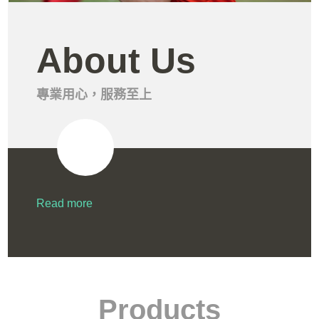
2024-09-27
九州娛樂城詐騙實錄：真實
About Us
玩家血淚控訴不出金陷阱！
專業用心，服務至上
Read more
2024-03-20
智慧投資：上班族被動收入
PTT分享與交流！
Products