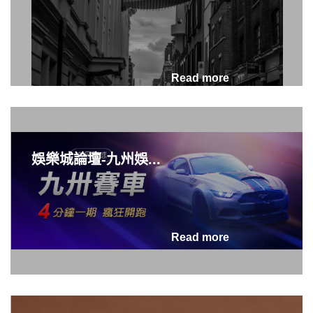
2023-01-25
在線老虎機無需存款
無需存款的在線老虎機是指無需存
Read more
款即可在線玩的老虎機遊戲。這些
遊戲通常由在線娛樂城提供，以此
來吸引新玩家並讓他們有機會嘗試
娛樂城的產品，而無需自己承擔任
娛樂城論壇-九州娛...
何金錢風險。
Read more
2023-01-13
在線運動的基礎場中投注
在線體育 場中投注 是一種賭博形
式，玩家可以在其中對各種體育賽