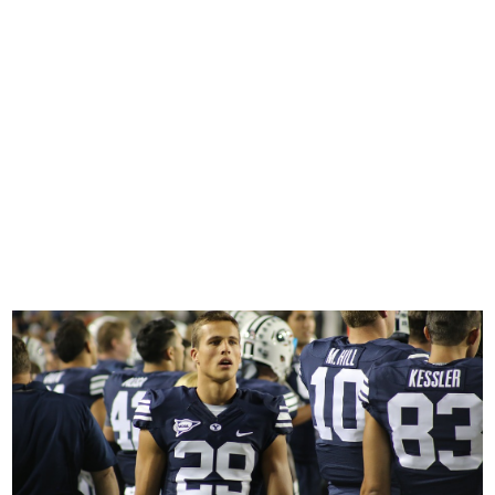
2024-03-20
智慧投資：上班族被動收入
PTT分享與交流！