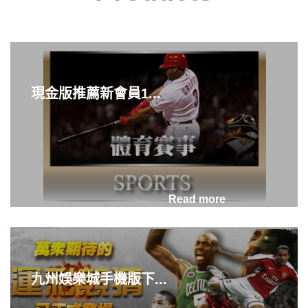
來吸引新玩家並讓他們有機會嘗試
娛樂城的產品，而無需自己承擔任
何金錢風險。
現金版推薦新會員1...
2023-01-13
在線運動的基礎場中投注
在線體育 場中投注 是一種賭博形
式，玩家可以在其中對各種體育賽
Read more
事的結果下注。
九州娛樂城手機版下...