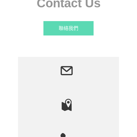
Contact Us
聯絡我們
2021-11-18
贏得2022年的秘訣
2021-11-17