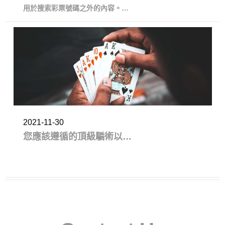
2021-11-25
世界盃賠率如何在台灣的足
世界盃賠率足球可以在很多方法中
球博彩中確保投注
近似計時。提前利率似乎更有可能
存在一個確定的賭注或套利機會