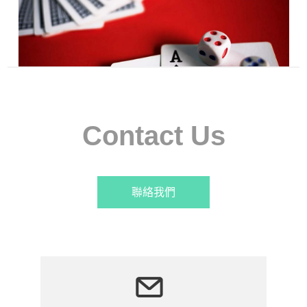
2023-02-07
在線玩百家樂專家指南
百家樂是一款流行的娛樂城遊戲，
Contact Us
已經存在了幾個世紀，但現在可以
在線玩了。對於想要在舒適的家中
享受遊戲的刺激和快節奏動作的玩
聯絡我們
家來說，這是個好消息。這是在線
2023-01-25
玩百家樂的專家指南。
在線老虎機無需存款
無需存款的在線老虎機是指無需存
款即可在線玩的老虎機遊戲。這些
遊戲通常由在線娛樂城提供，以此
來吸引新玩家並讓他們有機會嘗試