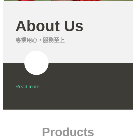
About Us
專業用心，服務至上
Read more
Products