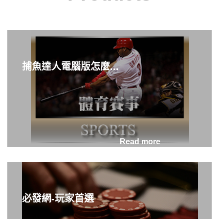
捕魚達人電腦版怎麼...
Read more
必發網-玩家首選