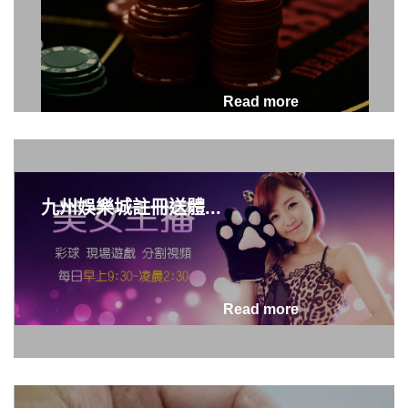
Read more
九州娛樂城註冊送體...
Read more
2025-04-17
NBA運彩投注策略與賽事
I88娛樂城是近年線上博弈市場中頗
數據分析：提升命中率的實