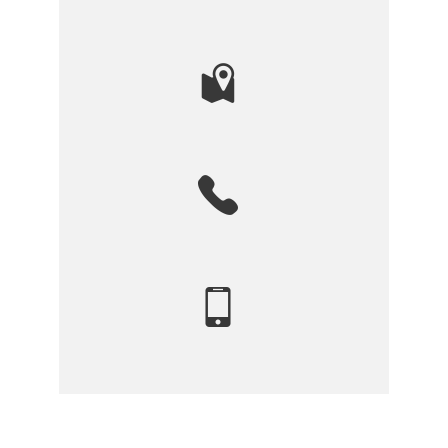
2022-03-15
娛樂城如何在台灣玩在線賭
娛樂城在老虎機中，相似之處更加
場老虎機
驚人。在以陸地為主的完全賭場
中，老虎機不再是機械的“單臂強
盜”。您將在陸地在線賭場玩的自動
老虎機與您將在互聯網在線玩的自
2022-01-04
動老虎機完全相似賭場。
百家樂台灣有哪些很棒的在
百家樂關於基諾，您需要不要忘記
線賭場遊戲
的一個要素是，它遠非一項真正的
危險運動。沒有任何方式可以預期
會抽取哪些數字。並且前面的球體
現在將不再對下一個球體產生影
2021-12-14
響。這項運動被認為是自然的娛
i88娛樂城台灣的紙牌遊戲
樂。
i88娛樂城百家樂在線賭場運動及其