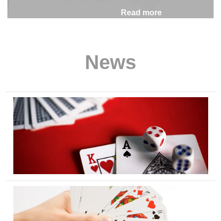
Read more
2024-09-27
九州娛樂城詐騙實錄：真實
玩家血淚控訴不出金陷阱！
News
2024-03-20
智慧投資：上班族被動收入
PTT分享與交流！
2023-02-07
在線玩百家樂專家指南
百家樂是一款流行的娛樂城遊戲，