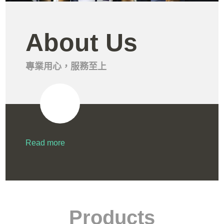
About Us
專業用心，服務至上
Read more
Products