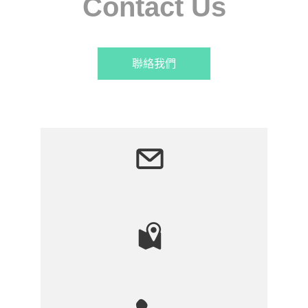
Contact Us
聯絡我們
2024-03-20
智慧投資：上班族被動收入
PTT分享與交流！
2023-02-07