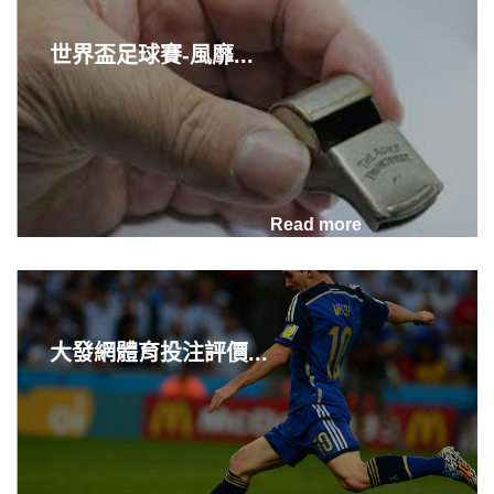
育博彩、真人娛樂與電子遊戲為核
心特色。平台操作簡便、頁面設計
世界盃足球賽-風靡...
流暢，深受亞洲玩家喜愛。特別是
在體育投注領域，I88提供覆蓋全球
賽事的即時盤口與賠率資訊，包括
NBA、歐冠盃、MLB、NFL等頂尖
聯賽，並支援多種盤口格式與串關
Read more
玩法，滿足不同層級玩家的需求。
2025-03-07
NBA運彩投注攻略：賠率
台灣運彩（台灣運動彩券）是由台
分析、投注技巧與必勝策略
灣政府合法運營的運動彩票平台，
大發網體育投注評價...
為台灣民眾提供合法的運彩投注選
項。自從台灣運彩成立以來，它不
僅吸引了大量運動迷，也成為了許
多投注者的首選平台。台灣運彩的
主要特點是提供各種體育賽事的投