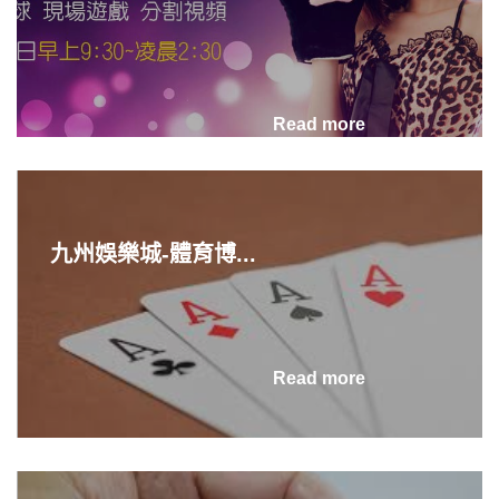
Read more
九州娛樂城-體育博...
Read more
2025-04-17
NBA運彩投注策略與賽事
I88娛樂城是近年線上博弈市場中頗
數據分析：提升命中率的實
具知名度的娛樂品牌，以豐富的體
務研究