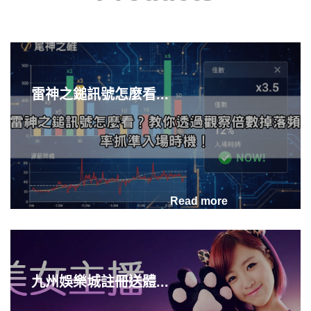
雷神之鎚訊號怎麼看...
Read more
九州娛樂城註冊送體...