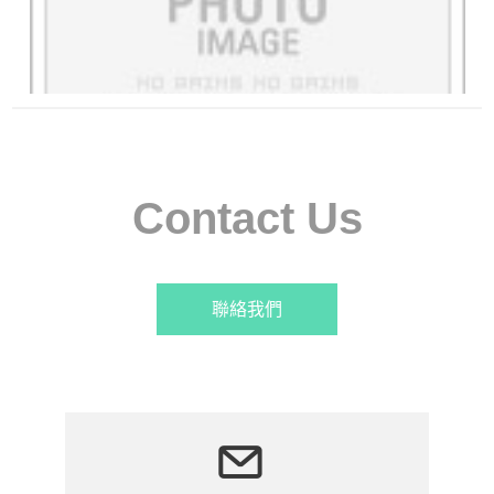
走向關閉？
2024-09-27
九州娛樂城詐騙實錄：真實
玩家血淚控訴不出金陷阱！
Contact Us
聯絡我們
2024-03-20
智慧投資：上班族被動收入
PTT分享與交流！