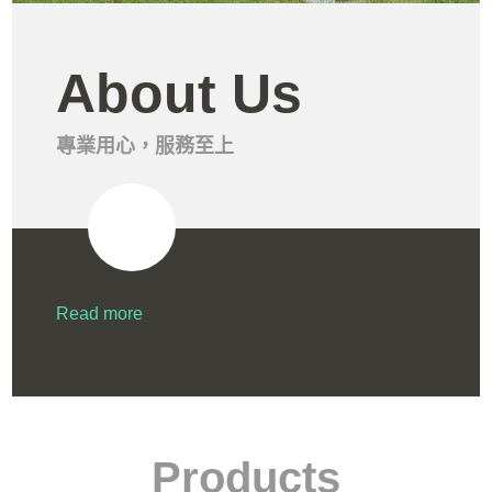
About Us
專業用心，服務至上
Read more
Products