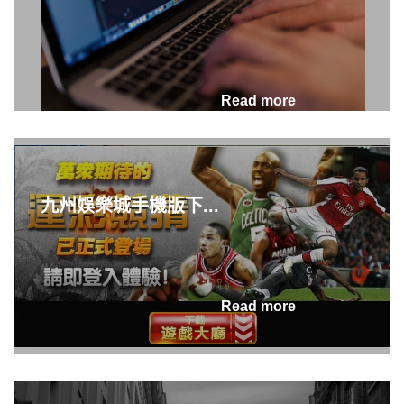
Read more
九州娛樂城手機版下...
Read more