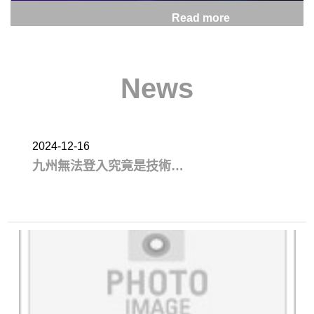
注，包括足球、籃球、棒球、排球
Read more
等各項運動，並且依據賽事的類型
和受歡迎程度，提供不同的賠率和
2024-12-16
投注方式。
九州無法登入究竟是技術故
News
障還是永久關閉的徵兆？
2024-12-16
LEO娛樂城無法登入原因成
謎，是否與九州娛樂城一樣