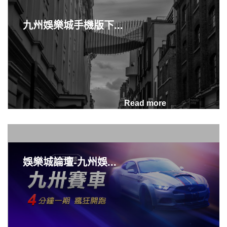
育博彩、真人娛樂與電子遊戲為核
心特色。平台操作簡便、頁面設計
九州娛樂城手機版下...
流暢，深受亞洲玩家喜愛。特別是
在體育投注領域，I88提供覆蓋全球
賽事的即時盤口與賠率資訊，包括
NBA、歐冠盃、MLB、NFL等頂尖
聯賽，並支援多種盤口格式與串關
Read more
玩法，滿足不同層級玩家的需求。
2025-03-07
NBA運彩投注攻略：賠率
台灣運彩（台灣運動彩券）是由台
分析、投注技巧與必勝策略
灣政府合法運營的運動彩票平台，
娛樂城論壇-九州娛...
為台灣民眾提供合法的運彩投注選
項。自從台灣運彩成立以來，它不
僅吸引了大量運動迷，也成為了許
多投注者的首選平台。台灣運彩的
主要特點是提供各種體育賽事的投