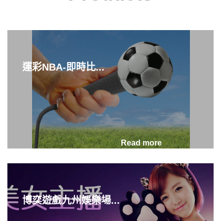
運彩NBA-即時比...
Read more
博奕遊戲九州娛樂場...