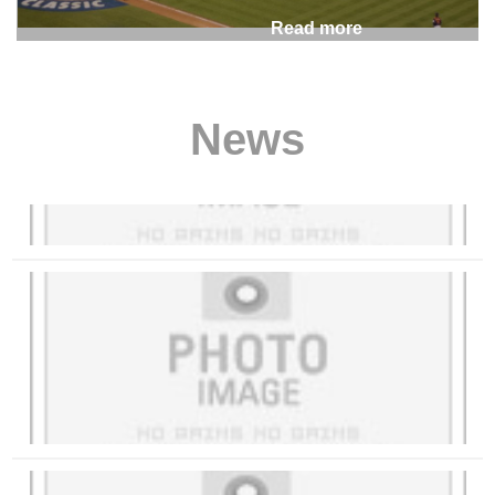
流暢，深受亞洲玩家喜愛。特別是
Read more
2025-03-07
在體育投注領域，I88提供覆蓋全球
NBA運彩投注攻略：賠率
賽事的即時盤口與賠率資訊，包括
台灣運彩（台灣運動彩券）是由台
分析、投注技巧與必勝策略
NBA、歐冠盃、MLB、NFL等頂尖
灣政府合法運營的運動彩票平台，
News
聯賽，並支援多種盤口格式與串關
為台灣民眾提供合法的運彩投注選
玩法，滿足不同層級玩家的需求。
項。自從台灣運彩成立以來，它不
僅吸引了大量運動迷，也成為了許
2024-12-16
多投注者的首選平台。台灣運彩的
九州無法登入究竟是技術故
主要特點是提供各種體育賽事的投
障還是永久關閉的徵兆？
注，包括足球、籃球、棒球、排球
等各項運動，並且依據賽事的類型
和受歡迎程度，提供不同的賠率和
投注方式。
2024-12-16
LEO娛樂城無法登入原因成
謎，是否與九州娛樂城一樣