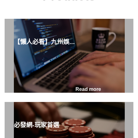
【懶人必看】九州娛...
Read more
必發網-玩家首選