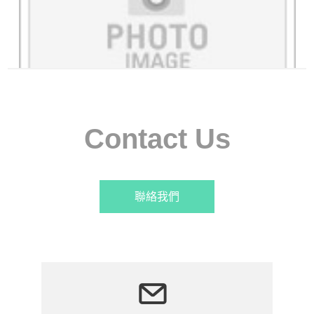
走向關閉？
2024-09-27
九州娛樂城詐騙實錄：真實
玩家血淚控訴不出金陷阱！
Contact Us
聯絡我們
2024-03-20
智慧投資：上班族被動收入
PTT分享與交流！