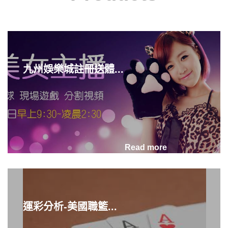
九州娛樂城註冊送體...
Read more
運彩分析-美國職籃...