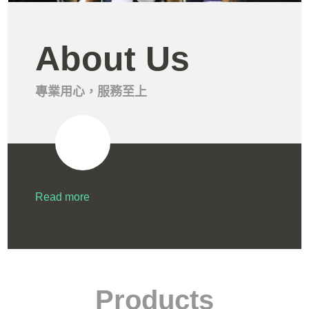
About Us
專業用心，服務至上
Read more
Products