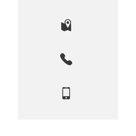
已經存在了幾個世紀，但現在可以
在線玩了。對於想要在舒適的家中
享受遊戲的刺激和快節奏動作的玩
家來說，這是個好消息。這是在線
2023-01-25
玩百家樂的專家指南。
在線老虎機無需存款
無需存款的在線老虎機是指無需存
款即可在線玩的老虎機遊戲。這些
遊戲通常由在線娛樂城提供，以此
來吸引新玩家並讓他們有機會嘗試
娛樂城的產品，而無需自己承擔任
2023-01-13
何金錢風險。
在線運動的基礎場中投注
在線體育 場中投注 是一種賭博形
式，玩家可以在其中對各種體育賽
事的結果下注。