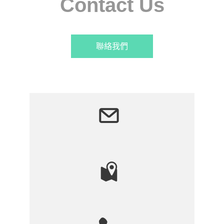
Contact Us
聯絡我們
2024-03-20
智慧投資：上班族被動收入
PTT分享與交流！
2023-02-07