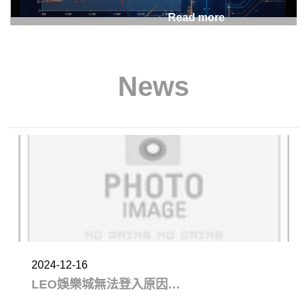
注，包括足球、籃球、棒球、排球
Read more
等各項運動，並且依據賽事的類型
和受歡迎程度，提供不同的賠率和
2024-12-16
投注方式。
九州無法登入究竟是技術故
News
障還是永久關閉的徵兆？
2024-12-16
LEO娛樂城無法登入原因成
謎，是否與九州娛樂城一樣