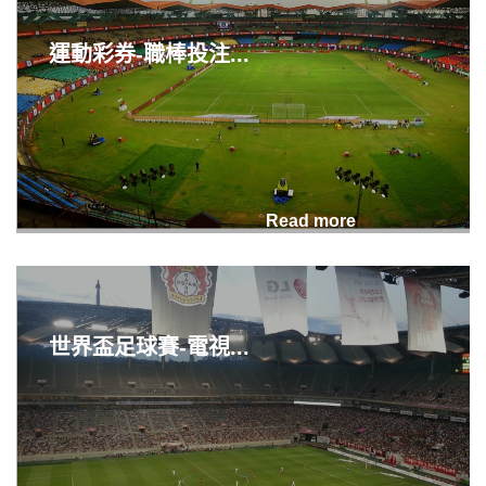
等各項運動，並且依據賽事的類型
運動彩券-職棒投注...
和受歡迎程度，提供不同的賠率和
投注方式。
2024-12-16
LEO娛樂城無法登入原因成
謎，是否與九州娛樂城一樣
走向關閉？
Read more
2024-09-27
世界盃足球賽-電視...
九州娛樂城詐騙實錄：真實
玩家血淚控訴不出金陷阱！