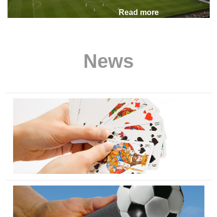
Read more
2024-03-20
智慧投資：上班族被動收入
PTT分享與交流！
News
2023-02-07
在線玩百家樂專家指南
百家樂是一款流行的娛樂城遊戲，
已經存在了幾個世紀，但現在可以
在線玩了。對於想要在舒適的家中
享受遊戲的刺激和快節奏動作的玩
家來說，這是個好消息。這是在線
2023-01-25
玩百家樂的專家指南。
在線老虎機無需存款
無需存款的在線老虎機是指無需存