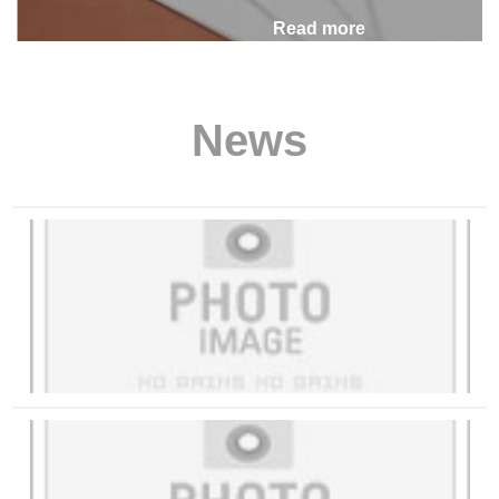
流暢，深受亞洲玩家喜愛。特別是
Read more
2025-03-07
在體育投注領域，I88提供覆蓋全球
NBA運彩投注攻略：賠率
賽事的即時盤口與賠率資訊，包括
台灣運彩（台灣運動彩券）是由台
分析、投注技巧與必勝策略
NBA、歐冠盃、MLB、NFL等頂尖
灣政府合法運營的運動彩票平台，
News
聯賽，並支援多種盤口格式與串關
為台灣民眾提供合法的運彩投注選
玩法，滿足不同層級玩家的需求。
項。自從台灣運彩成立以來，它不
僅吸引了大量運動迷，也成為了許
2024-12-16
多投注者的首選平台。台灣運彩的
九州無法登入究竟是技術故
主要特點是提供各種體育賽事的投
障還是永久關閉的徵兆？
注，包括足球、籃球、棒球、排球
等各項運動，並且依據賽事的類型
和受歡迎程度，提供不同的賠率和
投注方式。
2024-12-16
LEO娛樂城無法登入原因成
謎，是否與九州娛樂城一樣