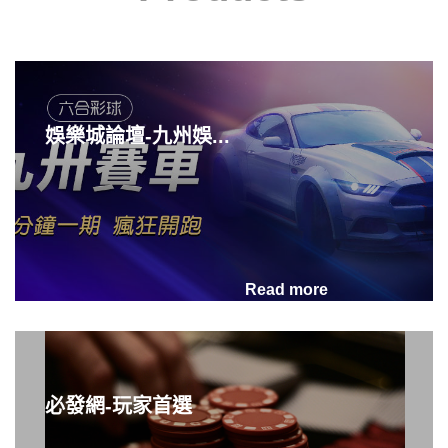
娛樂城論壇-九州娛...
Read more
必發網-玩家首選