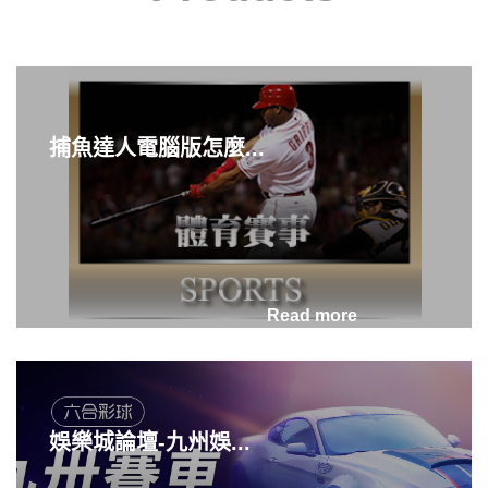
捕魚達人電腦版怎麼...
Read more
娛樂城論壇-九州娛...