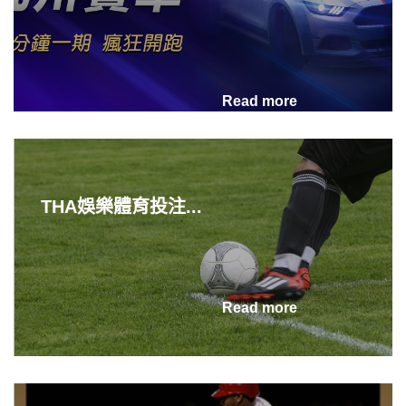
Read more
THA娛樂體育投注...
Read more