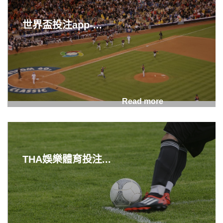
育博彩、真人娛樂與電子遊戲為核
心特色。平台操作簡便、頁面設計
世界盃投注app-...
流暢，深受亞洲玩家喜愛。特別是
在體育投注領域，I88提供覆蓋全球
賽事的即時盤口與賠率資訊，包括
NBA、歐冠盃、MLB、NFL等頂尖
聯賽，並支援多種盤口格式與串關
Read more
玩法，滿足不同層級玩家的需求。
2025-03-07
NBA運彩投注攻略：賠率
台灣運彩（台灣運動彩券）是由台
分析、投注技巧與必勝策略
灣政府合法運營的運動彩票平台，
THA娛樂體育投注...
為台灣民眾提供合法的運彩投注選
項。自從台灣運彩成立以來，它不
僅吸引了大量運動迷，也成為了許
多投注者的首選平台。台灣運彩的
主要特點是提供各種體育賽事的投