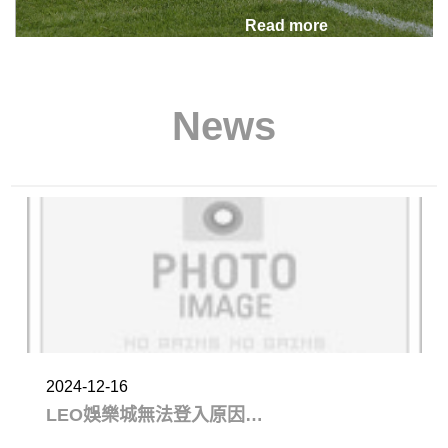
注，包括足球、籃球、棒球、排球
Read more
等各項運動，並且依據賽事的類型
和受歡迎程度，提供不同的賠率和
2024-12-16
投注方式。
九州無法登入究竟是技術故
News
障還是永久關閉的徵兆？
2024-12-16
LEO娛樂城無法登入原因成
謎，是否與九州娛樂城一樣