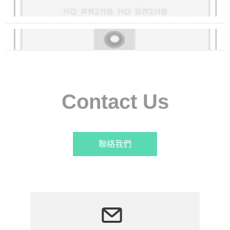
走向關閉？
2024-09-27
九州娛樂城詐騙實錄：真實
玩家血淚控訴不出金陷阱！
Contact Us
聯絡我們
2024-03-20
智慧投資：上班族被動收入
PTT分享與交流！