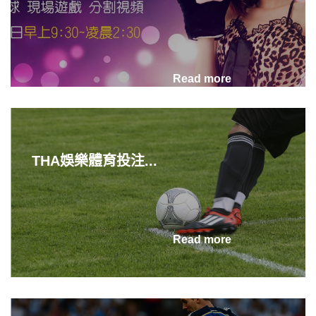
Read more
THA娛樂體育投注...
Read more