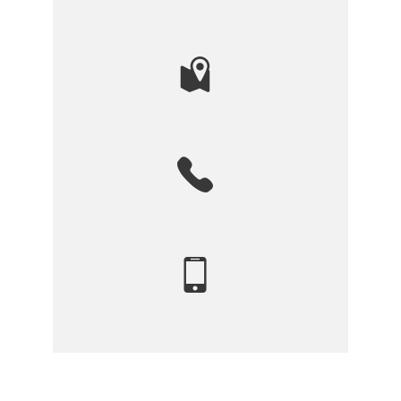
2023-02-07
在線玩百家樂專家指南
百家樂是一款流行的娛樂城遊戲，
已經存在了幾個世紀，但現在可以
在線玩了。對於想要在舒適的家中
享受遊戲的刺激和快節奏動作的玩
家來說，這是個好消息。這是在線
2023-01-25
玩百家樂的專家指南。
在線老虎機無需存款
無需存款的在線老虎機是指無需存
款即可在線玩的老虎機遊戲。這些
遊戲通常由在線娛樂城提供，以此
來吸引新玩家並讓他們有機會嘗試
娛樂城的產品，而無需自己承擔任
2023-01-13
何金錢風險。
在線運動的基礎場中投注
在線體育 場中投注 是一種賭博形