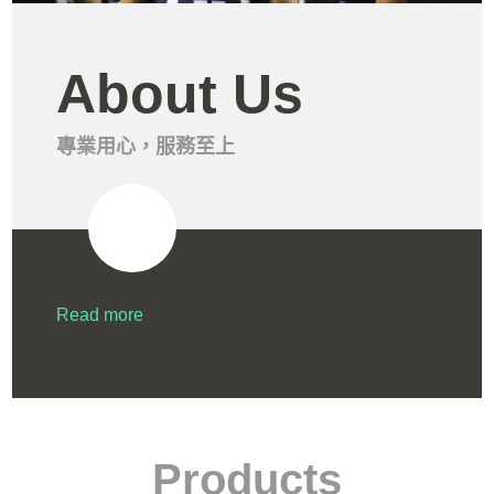
About Us
專業用心，服務至上
Read more
Products