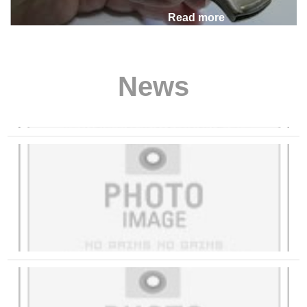
流暢，深受亞洲玩家喜愛。特別是
Read more
2025-03-07
在體育投注領域，I88提供覆蓋全球
NBA運彩投注攻略：賠率
賽事的即時盤口與賠率資訊，包括
台灣運彩（台灣運動彩券）是由台
分析、投注技巧與必勝策略
NBA、歐冠盃、MLB、NFL等頂尖
灣政府合法運營的運動彩票平台，
News
聯賽，並支援多種盤口格式與串關
為台灣民眾提供合法的運彩投注選
玩法，滿足不同層級玩家的需求。
項。自從台灣運彩成立以來，它不
僅吸引了大量運動迷，也成為了許
2024-12-16
多投注者的首選平台。台灣運彩的
九州無法登入究竟是技術故
主要特點是提供各種體育賽事的投
障還是永久關閉的徵兆？
注，包括足球、籃球、棒球、排球
等各項運動，並且依據賽事的類型
和受歡迎程度，提供不同的賠率和
投注方式。
2024-12-16
LEO娛樂城無法登入原因成
謎，是否與九州娛樂城一樣