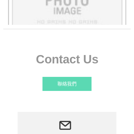
驚人。在以陸地為主的完全賭場
中，老虎機不再是機械的“單臂強
盜”。您將在陸地在線賭場玩的自動
老虎機與您將在互聯網在線玩的自
2022-01-04
動老虎機完全相似賭場。
百家樂台灣有哪些很棒的在
百家樂關於基諾，您需要不要忘記
線賭場遊戲
Contact Us
的一個要素是，它遠非一項真正的
危險運動。沒有任何方式可以預期
會抽取哪些數字。並且前面的球體
聯絡我們
現在將不再對下一個球體產生影
2021-12-14
響。這項運動被認為是自然的娛
i88娛樂城台灣的紙牌遊戲
樂。
i88娛樂城百家樂在線賭場運動及其
是怎樣的
所有版本如今在國際世界各地都得
到了執行和珍視。這就是為什麼這
項運動感覺自己在完全以土地為基