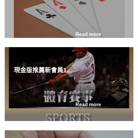
僅吸引了大量運動迷，也成為了許
2024-12-16
多投注者的首選平台。台灣運彩的
九州無法登入究竟是技術故
主要特點是提供各種體育賽事的投
障還是永久關閉的徵兆？
注，包括足球、籃球、棒球、排球
Read more
等各項運動，並且依據賽事的類型
和受歡迎程度，提供不同的賠率和
投注方式。
2024-12-16
現金版推薦新會員1...
LEO娛樂城無法登入原因成
謎，是否與九州娛樂城一樣
走向關閉？
Read more
2024-09-27
九州娛樂城詐騙實錄：真實
玩家血淚控訴不出金陷阱！