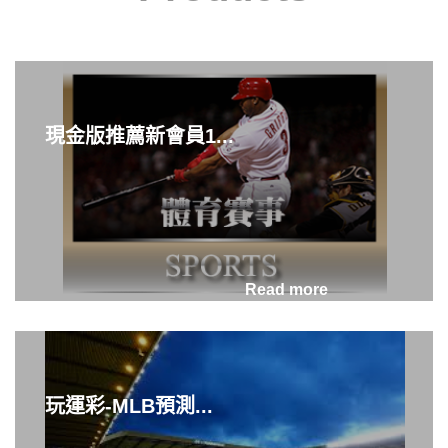
現金版推薦新會員1...
Read more
玩運彩-MLB預測...