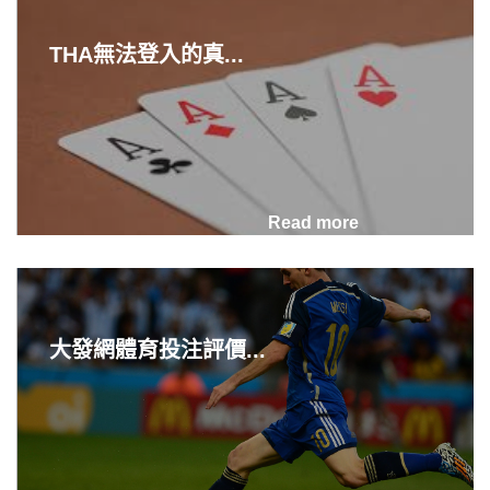
THA無法登入的真...
Read more
2025-04-17
大發網體育投注評價...
NBA運彩投注策略與賽事
I88娛樂城是近年線上博弈市場中頗
數據分析：提升命中率的實
具知名度的娛樂品牌，以豐富的體
務研究
育博彩、真人娛樂與電子遊戲為核
心特色。平台操作簡便、頁面設計