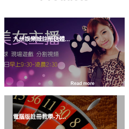
九州娛樂城註冊送體...
Read more
電腦版註冊教學-九...