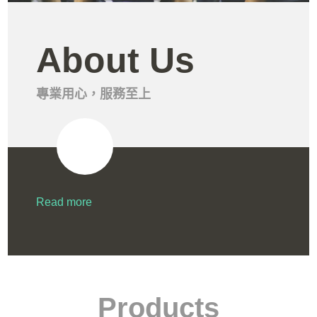
About Us
專業用心，服務至上
Read more
Products