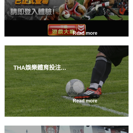
2024-12-16
LEO娛樂城無法登入原因成
謎，是否與九州娛樂城一樣
走向關閉？
Read more
2024-09-27
THA娛樂體育投注...
九州娛樂城詐騙實錄：真實
玩家血淚控訴不出金陷阱！
Read more
2024-03-20
智慧投資：上班族被動收入
PTT分享與交流！