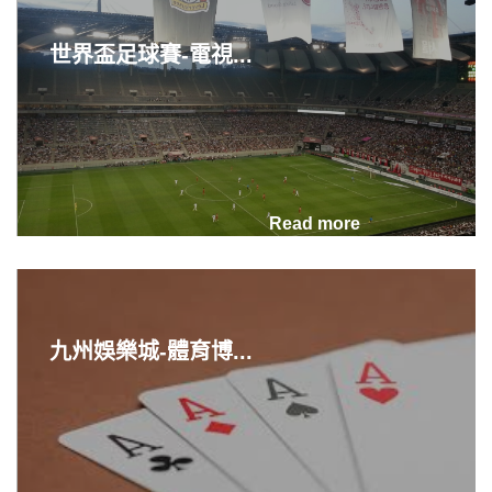
世界盃足球賽-電視...
2023-02-07
在線玩百家樂專家指南
百家樂是一款流行的娛樂城遊戲，
已經存在了幾個世紀，但現在可以
Read more
在線玩了。對於想要在舒適的家中
享受遊戲的刺激和快節奏動作的玩
家來說，這是個好消息。這是在線
2023-01-25
玩百家樂的專家指南。
九州娛樂城-體育博...
在線老虎機無需存款
無需存款的在線老虎機是指無需存
款即可在線玩的老虎機遊戲。這些
遊戲通常由在線娛樂城提供，以此
來吸引新玩家並讓他們有機會嘗試