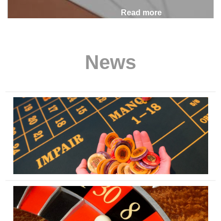
娛樂城的產品，而無需自己承擔任
Read more
2023-01-13
何金錢風險。
在線運動的基礎場中投注
在線體育 場中投注 是一種賭博形
式，玩家可以在其中對各種體育賽
News
事的結果下注。
2022-03-15
娛樂城如何在台灣玩在線賭
娛樂城在老虎機中，相似之處更加
場老虎機
驚人。在以陸地為主的完全賭場
中，老虎機不再是機械的“單臂強
盜”。您將在陸地在線賭場玩的自動
老虎機與您將在互聯網在線玩的自
2022-01-04
動老虎機完全相似賭場。
百家樂台灣有哪些很棒的在
百家樂關於基諾，您需要不要忘記
線賭場遊戲