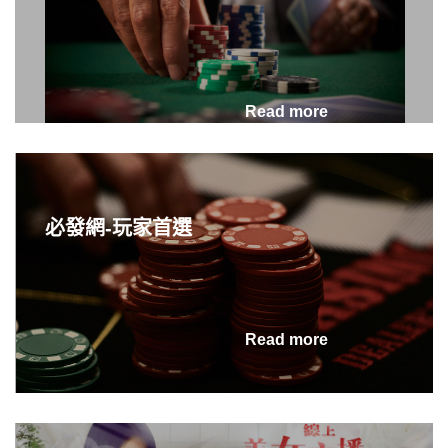
2024-03-20
智慧投資：上班族被動收入
PTT分享與交流！
Read more
2023-02-07
必發網-玩家首選
在線玩百家樂專家指南
百家樂是一款流行的娛樂城遊戲，
已經存在了幾個世紀，但現在可以
在線玩了。對於想要在舒適的家中
Read more
享受遊戲的刺激和快節奏動作的玩
家來說，這是個好消息。這是在線
2023-01-25
玩百家樂的專家指南。
在線老虎機無需存款
無需存款的在線老虎機是指無需存