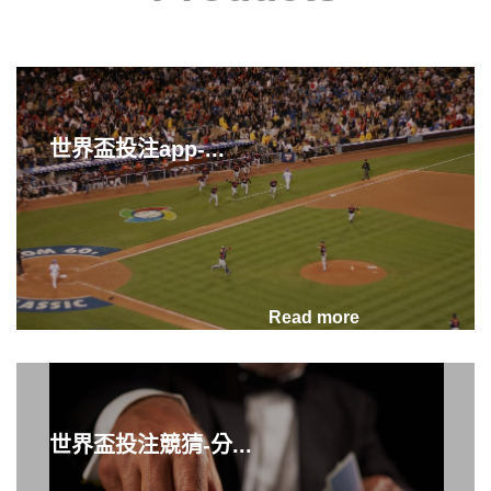
等各項運動，並且依據賽事的類型
和受歡迎程度，提供不同的賠率和
投注方式。
2024-12-16
世界盃投注app-...
LEO娛樂城無法登入原因成
謎，是否與九州娛樂城一樣
走向關閉？
Read more
2024-09-27
九州娛樂城詐騙實錄：真實
玩家血淚控訴不出金陷阱！
世界盃投注競猜-分...