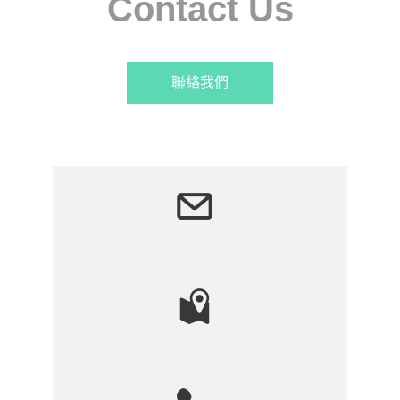
Contact Us
聯絡我們
2023-01-25
在線老虎機無需存款
無需存款的在線老虎機是指無需存
款即可在線玩的老虎機遊戲。這些
遊戲通常由在線娛樂城提供，以此
來吸引新玩家並讓他們有機會嘗試
娛樂城的產品，而無需自己承擔任
何金錢風險。
2023-01-13