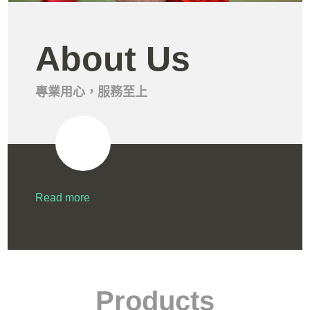
About Us
專業用心，服務至上
Read more
Products