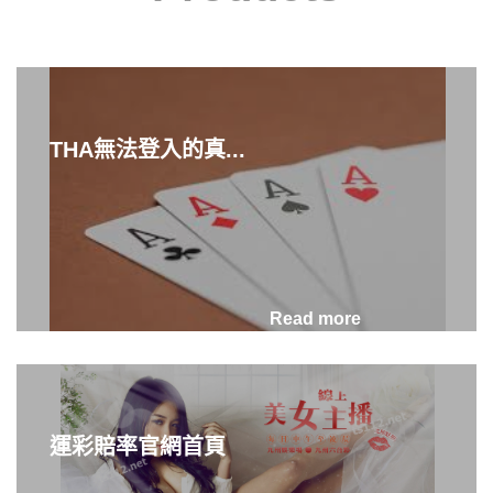
THA無法登入的真...
2025-04-17
NBA運彩投注策略與賽事
I88娛樂城是近年線上博弈市場中頗
數據分析：提升命中率的實
具知名度的娛樂品牌，以豐富的體
務研究
Read more
育博彩、真人娛樂與電子遊戲為核
心特色。平台操作簡便、頁面設計
流暢，深受亞洲玩家喜愛。特別是
在體育投注領域，I88提供覆蓋全球
賽事的即時盤口與賠率資訊，包括
運彩賠率官網首頁
NBA、歐冠盃、MLB、NFL等頂尖