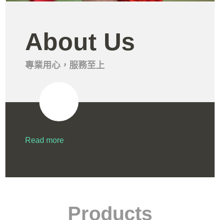
About Us
專業用心，服務至上
Read more
Products