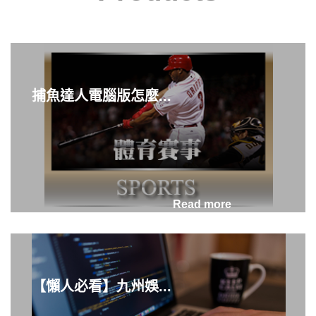
捕魚達人電腦版怎麼...
Read more
【懶人必看】九州娛...