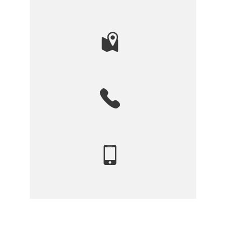
2022-03-15
娛樂城如何在台灣玩在線賭
娛樂城在老虎機中，相似之處更加
場老虎機
驚人。在以陸地為主的完全賭場
中，老虎機不再是機械的“單臂強
盜”。您將在陸地在線賭場玩的自動
老虎機與您將在互聯網在線玩的自
2022-01-04
動老虎機完全相似賭場。
百家樂台灣有哪些很棒的在
百家樂關於基諾，您需要不要忘記
線賭場遊戲
的一個要素是，它遠非一項真正的
危險運動。沒有任何方式可以預期
會抽取哪些數字。並且前面的球體
現在將不再對下一個球體產生影
2021-12-14
響。這項運動被認為是自然的娛
i88娛樂城台灣的紙牌遊戲
樂。
i88娛樂城百家樂在線賭場運動及其