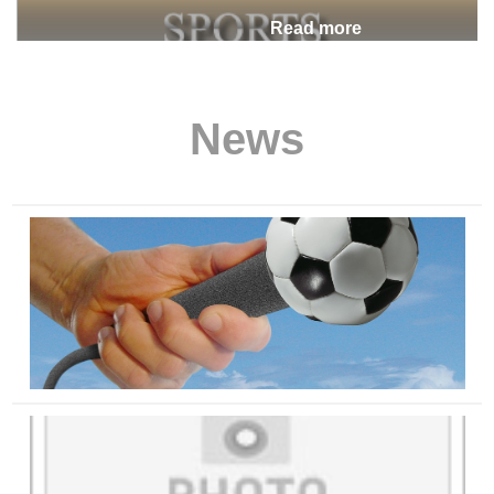
家來說，這是個好消息。這是在線
Read more
2023-01-25
玩百家樂的專家指南。
在線老虎機無需存款
無需存款的在線老虎機是指無需存
款即可在線玩的老虎機遊戲。這些
News
遊戲通常由在線娛樂城提供，以此
來吸引新玩家並讓他們有機會嘗試
娛樂城的產品，而無需自己承擔任
2023-01-13
何金錢風險。
在線運動的基礎場中投注
在線體育 場中投注 是一種賭博形
式，玩家可以在其中對各種體育賽
事的結果下注。
2022-03-15
娛樂城如何在台灣玩在線賭
娛樂城在老虎機中，相似之處更加
場老虎機