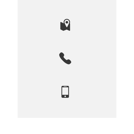
礎的完全賭場中陷入困境並不出人
2021-12-06
意料，它開始發展，尋找新的領域
今彩539如何在台灣在線彩
來展示自己。
今彩539網絡是一個出色的設備，
票中使用號碼
用於搜索彩票號碼之外的內容。有
許多資產可能非常專業，並為您提
供研究前面和著名數字的風險。
2021-11-30
您應該遵循的頂級騙術以擴
大在2022年獲勝的機會
2021-11-25
世界盃賠率如何在台灣的足
世界盃賠率足球可以在很多方法中