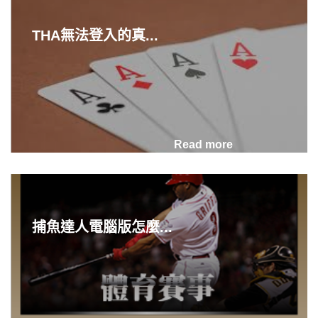
THA無法登入的真...
2024-03-20
智慧投資：上班族被動收入
PTT分享與交流！
Read more
2023-02-07
捕魚達人電腦版怎麼...
在線玩百家樂專家指南
百家樂是一款流行的娛樂城遊戲，
已經存在了幾個世紀，但現在可以
在線玩了。對於想要在舒適的家中
享受遊戲的刺激和快節奏動作的玩