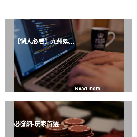
【懶人必看】九州娛...
Read more
必發網-玩家首選