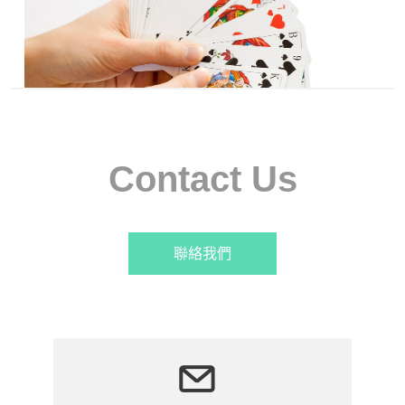
已經存在了幾個世紀，但現在可以
在線玩了。對於想要在舒適的家中
享受遊戲的刺激和快節奏動作的玩
家來說，這是個好消息。這是在線
2023-01-25
玩百家樂的專家指南。
在線老虎機無需存款
無需存款的在線老虎機是指無需存
Contact Us
款即可在線玩的老虎機遊戲。這些
遊戲通常由在線娛樂城提供，以此
來吸引新玩家並讓他們有機會嘗試
聯絡我們
娛樂城的產品，而無需自己承擔任
2023-01-13
何金錢風險。
在線運動的基礎場中投注
在線體育 場中投注 是一種賭博形
式，玩家可以在其中對各種體育賽
事的結果下注。