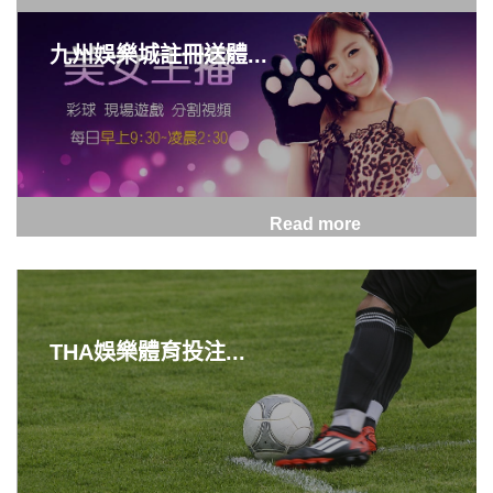
等各項運動，並且依據賽事的類型
九州娛樂城註冊送體...
和受歡迎程度，提供不同的賠率和
投注方式。
2024-12-16
LEO娛樂城無法登入原因成
謎，是否與九州娛樂城一樣
走向關閉？
Read more
2024-09-27
THA娛樂體育投注...
九州娛樂城詐騙實錄：真實
玩家血淚控訴不出金陷阱！