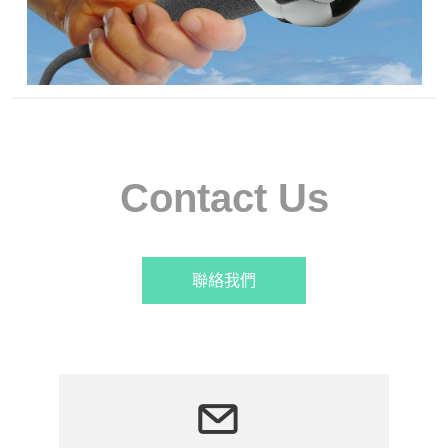
款即可在線玩的老虎機遊戲。這些
遊戲通常由在線娛樂城提供，以此
來吸引新玩家並讓他們有機會嘗試
娛樂城的產品，而無需自己承擔任
2023-01-13
何金錢風險。
在線運動的基礎場中投注
在線體育 場中投注 是一種賭博形
Contact Us
式，玩家可以在其中對各種體育賽
事的結果下注。
聯絡我們
2022-03-15
娛樂城如何在台灣玩在線賭
娛樂城在老虎機中，相似之處更加
場老虎機
驚人。在以陸地為主的完全賭場
中，老虎機不再是機械的“單臂強
盜”。您將在陸地在線賭場玩的自動