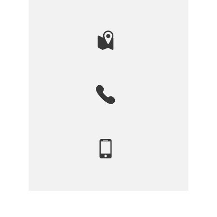
老虎機與您將在互聯網在線玩的自
2022-01-04
動老虎機完全相似賭場。
百家樂台灣有哪些很棒的在
百家樂關於基諾，您需要不要忘記
線賭場遊戲
的一個要素是，它遠非一項真正的
危險運動。沒有任何方式可以預期
會抽取哪些數字。並且前面的球體
現在將不再對下一個球體產生影
2021-12-14
響。這項運動被認為是自然的娛
i88娛樂城台灣的紙牌遊戲
樂。
i88娛樂城百家樂在線賭場運動及其
是怎樣的
所有版本如今在國際世界各地都得
到了執行和珍視。這就是為什麼這
項運動感覺自己在完全以土地為基
礎的完全賭場中陷入困境並不出人
2021-12-06
意料，它開始發展，尋找新的領域
今彩539如何在台灣在線彩
來展示自己。
今彩539網絡是一個出色的設備，
票中使用號碼