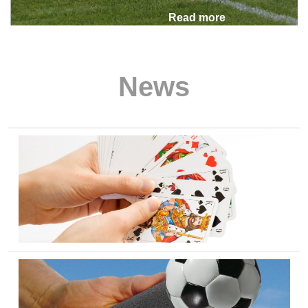
2024-03-20
Read more
智慧投資：上班族被動收入
PTT分享與交流！
News
2023-02-07
在線玩百家樂專家指南
百家樂是一款流行的娛樂城遊戲，
已經存在了幾個世紀，但現在可以
在線玩了。對於想要在舒適的家中
享受遊戲的刺激和快節奏動作的玩
家來說，這是個好消息。這是在線
2023-01-25
玩百家樂的專家指南。
在線老虎機無需存款
無需存款的在線老虎機是指無需存