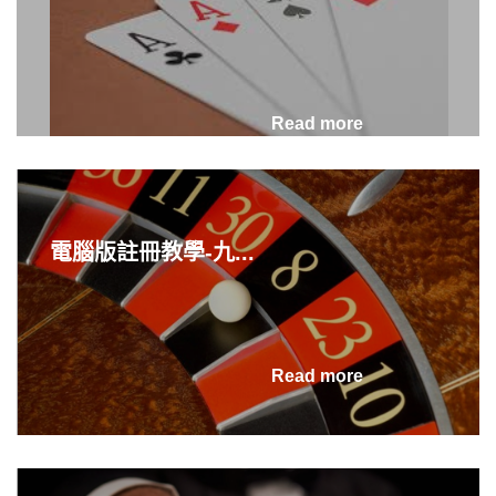
Read more
電腦版註冊教學-九...
Read more