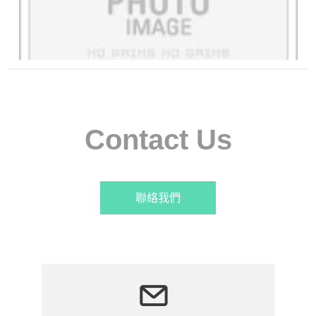
2024-03-20
智慧投資：上班族被動收入
PTT分享與交流！
Contact Us
聯絡我們
2023-02-07
在線玩百家樂專家指南
百家樂是一款流行的娛樂城遊戲，
已經存在了幾個世紀，但現在可以
在線玩了。對於想要在舒適的家中
享受遊戲的刺激和快節奏動作的玩