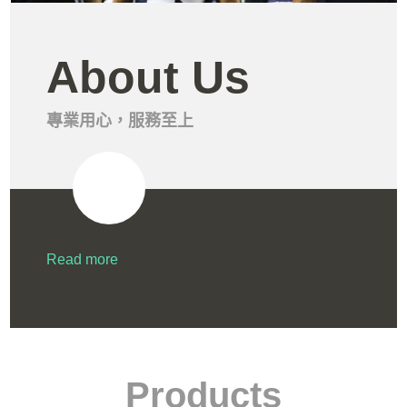
About Us
專業用心，服務至上
Read more
Products