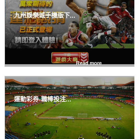
九州娛樂城手機版下...
2024-03-20
智慧投資：上班族被動收入
PTT分享與交流！
Read more
2023-02-07
運動彩券-職棒投注...
在線玩百家樂專家指南
百家樂是一款流行的娛樂城遊戲，
已經存在了幾個世紀，但現在可以
在線玩了。對於想要在舒適的家中
享受遊戲的刺激和快節奏動作的玩