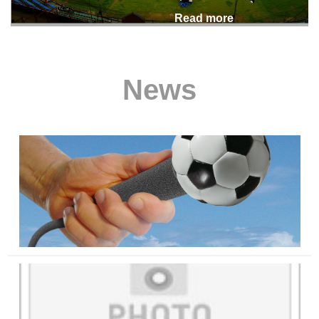
家來說，這是個好消息。這是在線
Read more
2023-01-25
玩百家樂的專家指南。
在線老虎機無需存款
無需存款的在線老虎機是指無需存
款即可在線玩的老虎機遊戲。這些
News
遊戲通常由在線娛樂城提供，以此
來吸引新玩家並讓他們有機會嘗試
娛樂城的產品，而無需自己承擔任
2023-01-13
何金錢風險。
在線運動的基礎場中投注
在線體育 場中投注 是一種賭博形
式，玩家可以在其中對各種體育賽
事的結果下注。
2022-03-15
娛樂城如何在台灣玩在線賭
娛樂城在老虎機中，相似之處更加
場老虎機