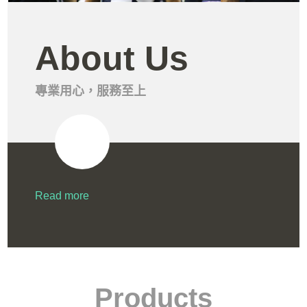
About Us
專業用心，服務至上
Read more
Products